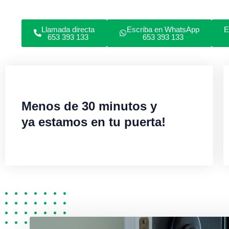
Llamada directa
Escriba en WhatsApp
E
653 393 133
653 393 133
Menos de 30 minutos y
ya estamos en tu puerta!