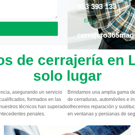
653 393 133
Email
cerrajero365ma
os de cerrajería en
solo lugar
ncia, asegurando un servicio
Brindamos una amplia gama de 
cualificados, formados en las
de cerraduras, automóviles e i
 nuestros técnicos han superado
ofrecemos reparación y sustituc
 antecedentes penales.
en ventanas y persianas de seg