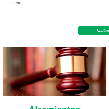
cierre.
o 24/7:
Llám