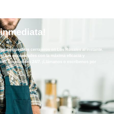
inmediata!
al de nuestros cerrajeros en Los Rosales al instante.
er tus necesidades con la máxima eficacia y
ción. Disponibles 24/7. ¡Llámanos o escríbenos por