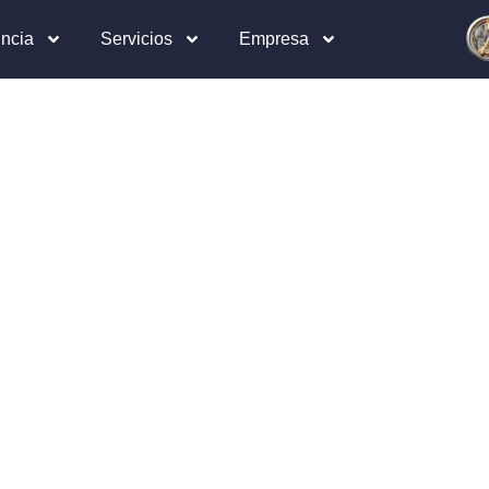
incia
Servicios
Empresa
 Los
brir las puertas de tu piso,
 y reparación de cerraduras en
ras. Sin daños. Garantía en
ia 24/7.