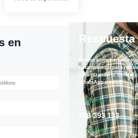
Respuesta 
s en
Recibe atención profesion
Estamos aquí para resolv
garantizando tu satisfac
WhatsApp o email!
Telefono
653 393 133
WhatsApp