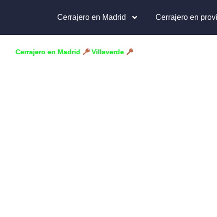
Cerrajero en Madrid
Cerrajero en prov
Cerrajero en Madrid
Villaverde
Los Rosales
Cerrajero en
Rosales
¿Has perdido las llaves, roto la cerradura o no puedes a
garaje, coche o caja fuerte en Los Rosales?
Somos cerrajeros profesionales en apertura de puertas
domicilios y locales comerciales. Todo tipo de cerradu
servicios. Servicio de cerrajería urgente o con cita prev