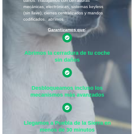
daños. Trabajamos con cerraduras
mecánicas, electrónicas, sistemas keyless
(sin llave), cierres centralizados y mandos
codificados. abrimos.
Garantizamos que
:
Abrimos la cerradura de tu coche
sin daños
Desbloqueamos incluso los
mecanismos más avanzados
Llegamos a Puebla de la Sierra en
menos de 30 minutos