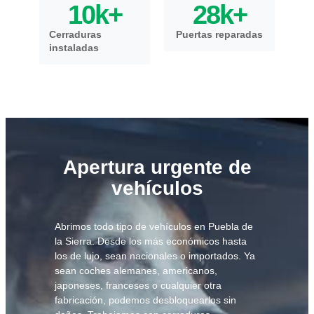
10
k+
28
k+
Cerraduras
Puertas reparadas
instaladas
Apertura urgente de
vehículos
Abrimos todo tipo de vehículos en Puebla de
la Sierra. Desde los más económicos hasta
los de lujo, sean nacionales o importados. Ya
sean coches alemanes, americanos,
japoneses, franceses o cualquier otra
fabricación, podemos desbloquearlos sin