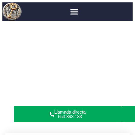
Cerrajero en Madrid
Puebla de la Sierra
Cerrajero en Puebla de
la Sierra
¿Has perdido las llaves, roto la cerradura o no puedes
abrir las puertas de tu piso, garaje, coche o caja fuerte
en Puebla de la Sierra?
Somos cerrajeros profesionales en apertura de puertas
y reparación de cerraduras en domicilios y locales
comerciales. Todo tipo de cerraduras. Sin daños.
Garantía en servicios. Cerrajería urgente o programada
24/7.
Llamada directa
653 393 133