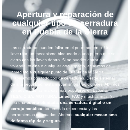
Apertura y reparación de
cualquier tipo de cerradura
en Puebla de la Sierra
Las cerraduras pueden fallar en el peor momento. Una
llave rota, un mecanismo bloqueado o una puerta que se
cierra con las llaves dentro. Si no puedes entrar a tu
vivienda, oficina o cualquier otro espacio, acudimos de
inmediato a cualquier punto de Puebla de la Sierra.
Trabajamos con todo tipo de cerraduras. Desde sistemas
de alta seguridad hasta mecanismos tradicionales. Abrimos
cerraduras de las marcas más populares en España:
TESA, CISA, MOTTURA, Lince, FAC
y muchas más. Ya
sea una
puerta blindada, una cerradura digital o un
cerrojo metálico,
tenemos la experiencia y las
herramientas adecuadas. Abrimos
cualquier mecanismo
de forma rápida y segura.