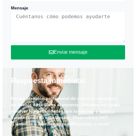
Mensaje
Enviar mensaje
Respuesta inmediata!
Recibe atención profesional de nuestros cerrajeros
en
Puebla de la Sierra
al instante. Estamos aquí para
resolver tus necesidades con la máxima eficacia y
garantizando tu satisfacción. Disponibles 24/7.
¡Llámanos o escríbenos por WhatsApp o email!