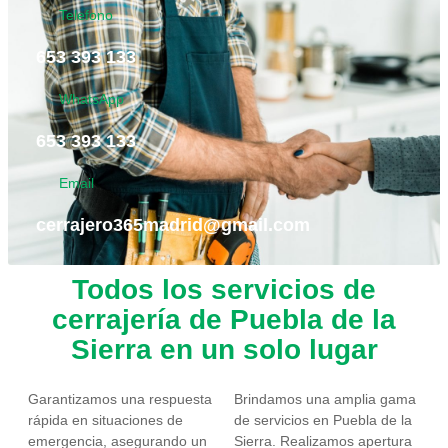
Telefono
653 393 133
WhatsApp
653 393 133
Email
cerrajero365madrid@gmail.com
Todos los servicios de
cerrajería de Puebla de la
Sierra en un solo lugar
Garantizamos una respuesta
Brindamos una amplia gama
rápida en situaciones de
de servicios en Puebla de la
emergencia, asegurando un
Sierra. Realizamos apertura