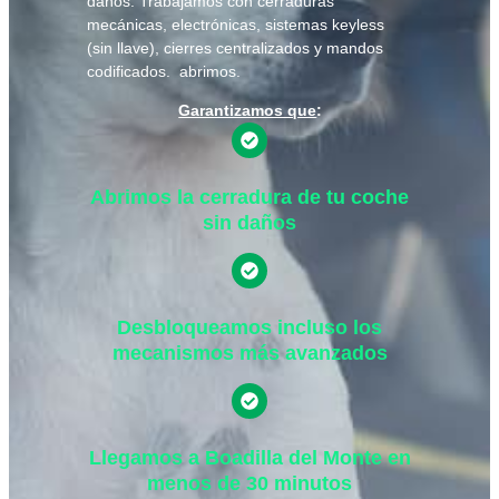
daños. Trabajamos con cerraduras
mecánicas, electrónicas, sistemas keyless
(sin llave), cierres centralizados y mandos
codificados. abrimos.
Garantizamos que
:
Abrimos la cerradura de tu coche
sin daños
Desbloqueamos incluso los
mecanismos más avanzados
Llegamos a Boadilla del Monte en
menos de 30 minutos