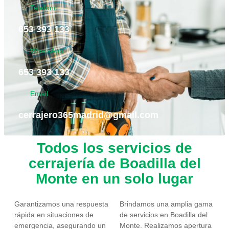
Telefono
653 393 133
WhatsApp
653 393 133
Email
cerrajero365madrid@gmail.com
Todos los servicios de
cerrajería de Boadilla del
Monte en un solo lugar
Garantizamos una respuesta
Brindamos una amplia gama
rápida en situaciones de
de servicios en Boadilla del
emergencia, asegurando un
Monte. Realizamos apertura