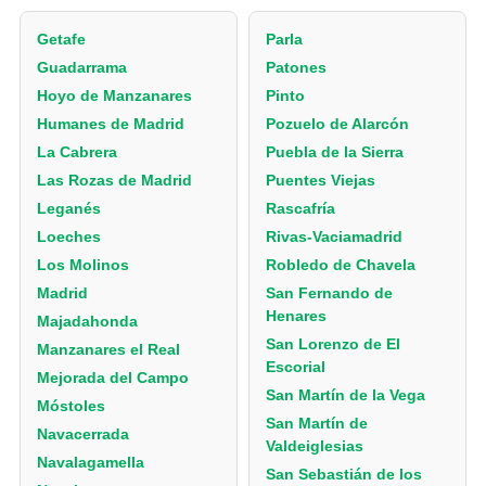
Getafe
Parla
Guadarrama
Patones
Hoyo de Manzanares
Pinto
Humanes de Madrid
Pozuelo de Alarcón
La Cabrera
Puebla de la Sierra
Las Rozas de Madrid
Puentes Viejas
Leganés
Rascafría
Loeches
Rivas-Vaciamadrid
Los Molinos
Robledo de Chavela
Madrid
San Fernando de
Henares
Majadahonda
San Lorenzo de El
Manzanares el Real
Escorial
Mejorada del Campo
San Martín de la Vega
Móstoles
San Martín de
Navacerrada
Valdeiglesias
Navalagamella
San Sebastián de los