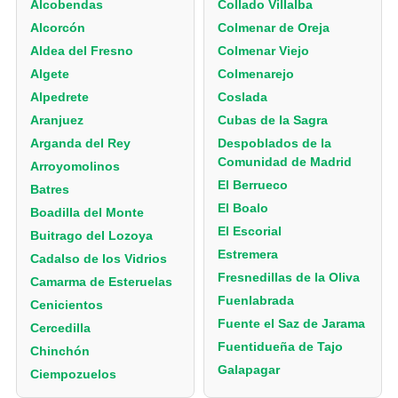
Alcobendas
Collado Villalba
Alcorcón
Colmenar de Oreja
Aldea del Fresno
Colmenar Viejo
Algete
Colmenarejo
Alpedrete
Coslada
Aranjuez
Cubas de la Sagra
Arganda del Rey
Despoblados de la
Comunidad de Madrid
Arroyomolinos
El Berrueco
Batres
El Boalo
Boadilla del Monte
El Escorial
Buitrago del Lozoya
Estremera
Cadalso de los Vidrios
Fresnedillas de la Oliva
Camarma de Esteruelas
Fuenlabrada
Cenicientos
Fuente el Saz de Jarama
Cercedilla
Fuentidueña de Tajo
Chinchón
Galapagar
Ciempozuelos