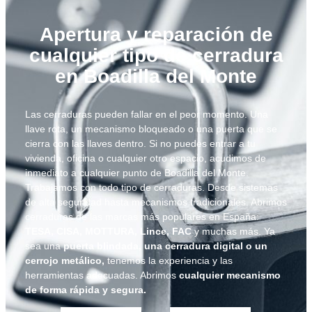
Apertura y reparación de
cualquier tipo de cerradura
en Boadilla del Monte
Las cerraduras pueden fallar en el peor momento. Una
llave rota, un mecanismo bloqueado o una puerta que se
cierra con las llaves dentro. Si no puedes entrar a tu
vivienda, oficina o cualquier otro espacio, acudimos de
inmediato a cualquier punto de Boadilla del Monte.
Trabajamos con todo tipo de cerraduras. Desde sistemas
de alta seguridad hasta mecanismos tradicionales. Abrimos
cerraduras de las marcas más populares en España:
TESA, CISA, MOTTURA, Lince, FAC
y muchas más. Ya
sea una
puerta blindada, una cerradura digital o un
cerrojo metálico,
tenemos la experiencia y las
herramientas adecuadas. Abrimos
cualquier mecanismo
de forma rápida y segura.