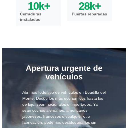
10
k+
28
k+
Cerraduras
Puertas reparadas
instaladas
Apertura urgente de
vehículos
Abrimos todo tipo de vehículos en Boadilla del
Monte. Desde los más económicos hasta los
de lujo, sean nacionales o importados. Ya
sean coches alemanes, americanos,
japoneses, franceses o cualquier otra
fabricación, podemos desbloquearlos sin