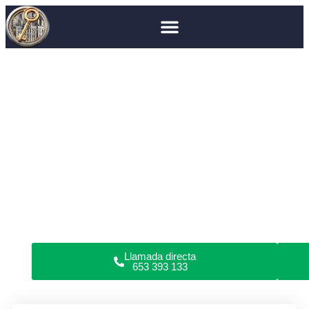
Cerrajero en Madrid
Boadilla del Monte
Cerrajero en Boadilla
del Monte
¿Has perdido las llaves, roto la cerradura o no puedes
abrir las puertas de tu piso, garaje, coche o caja fuerte
en Boadilla del Monte?
Somos cerrajeros profesionales en apertura de puertas
y reparación de cerraduras en domicilios y locales
comerciales. Todo tipo de cerraduras. Sin daños.
Garantía en servicios. Cerrajería urgente o programada
24/7.
Llamada directa
653 393 133