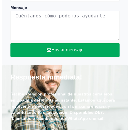
Mensaje
Enviar mensaje
Respuesta inmediata!
Recibe atención profesional de nuestros cerrajeros
en
Boadilla del Monte
al instante. Estamos aquí para
resolver tus necesidades con la máxima eficacia y
garantizando tu satisfacción. Disponibles 24/7.
¡Llámanos o escríbenos por WhatsApp o email!