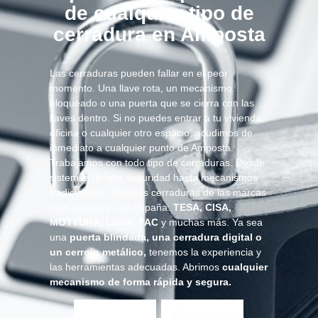
de cualquier tipo de
cerradura en Amposta
Las cerraduras pueden fallar en el peor
momento. Una llave rota, un mecanismo
bloqueado o una puerta que se cierra con las
llaves dentro. Si no puedes entrar a tu vivienda,
oficina o cualquier otro espacio, acudimos de
inmediato a cualquier punto de Amposta.
Trabajamos con todo tipo de cerraduras. Desde
sistemas de alta seguridad hasta mecanismos
tradicionales. Abrimos cerraduras de las marcas
más populares en España:
TESA, CISA,
MOTTURA, Lince, FAC
y muchas más. Ya sea
una
puerta blindada, una cerradura digital o
un cerrojo metálico,
tenemos la experiencia y
las herramientas adecuadas. Abrimos
cualquier
mecanismo de forma rápida y segura.