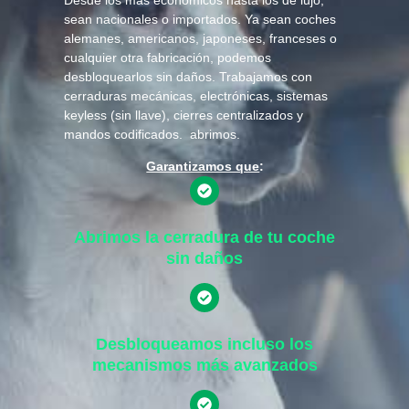
sean nacionales o importados. Ya sean coches
alemanes, americanos, japoneses, franceses o
cualquier otra fabricación, podemos
desbloquearlos sin daños. Trabajamos con
cerraduras mecánicas, electrónicas, sistemas
keyless (sin llave), cierres centralizados y
mandos codificados. abrimos.
Garantizamos que
:
Abrimos la cerradura de tu coche
sin daños
Desbloqueamos incluso los
mecanismos más avanzados