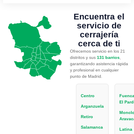
Encuentra el
servicio
de
cerrajería
cerca de ti
Ofrecemos servicio en los 21
distritos y sus
131 barrios
,
garantizando asistencia rápida
y profesional en cualquier
punto de Madrid.
Centro
Fuenca
El Par
Arganzuela
Monclo
Retiro
Aravac
Salamanca
Latina