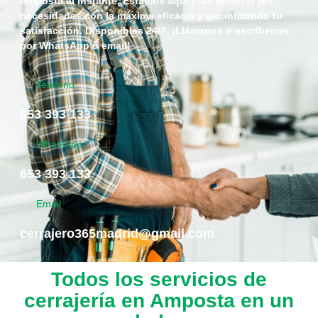
Amposta al instante. Estamos aquí para resolver tus
necesidades con la máxima eficacia y garantizando tu
satisfacción. Disponibles 24/7. ¡Llámanos o escríbenos
por WhatsApp o email!
Telefono
653 393 133
WhatsApp
653 393 133
Email
cerrajero365madrid@gmail.com
Todos los servicios de
cerrajería en Amposta en un