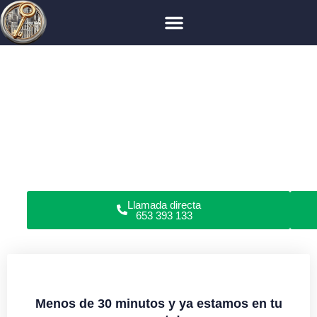
Cerrajero en Madrid
San Blas-Canillejas
Amposta
Cerrajero en Amposta
¿Has perdido las llaves, roto la cerradura o no puedes
abrir las puertas de tu piso, garaje, coche o caja fuerte
en Amposta?
Somos cerrajeros profesionales en apertura de puertas y
reparación de cerraduras en domicilios y locales
comerciales. Todo tipo de cerraduras. Sin daños.
Garantía en servicios. Servicio de cerrajería urgente o
con cita previa 24/7.
Llamada directa
653 393 133
Menos de 30 minutos y ya estamos en tu