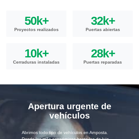
50
k+
32
k+
Proyectos realizados
Puertas abiertas
10
k+
28
k+
Cerraduras instaladas
Puertas reparadas
Apertura urgente de
vehículos
Abrimos todo tipo de vehículos en Amposta.
Desde los más económicos hasta los de lujo,