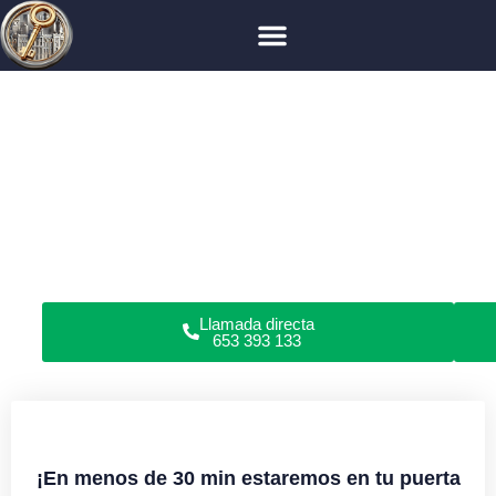
Cerrajero en Madrid
Hortaleza
Cerrajero en Hortaleza
¿Has perdido las llaves, roto la cerradura o no puedes
abrir las puertas de tu piso, garaje, coche o caja fuerte
en Hortaleza?
Somos cerrajeros profesionales en apertura de puertas y
reparación de cerraduras en domicilios y locales
comerciales. Todo tipo de cerraduras. Sin daños.
Garantía en servicios. Cerrajería urgente o programada
24/7.
Llamada directa
653 393 133
¡En menos de 30 min estaremos en tu puerta