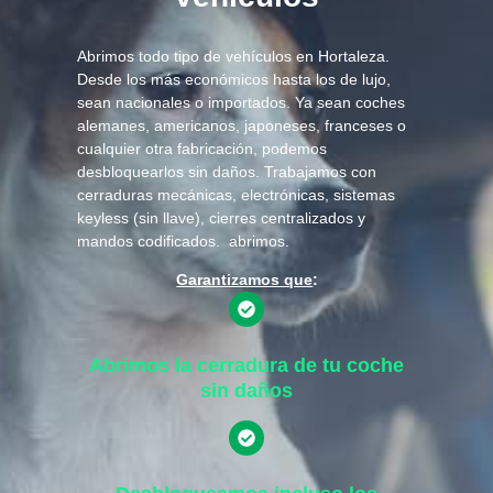
Abrimos todo tipo de vehículos en Hortaleza.
Desde los más económicos hasta los de lujo,
sean nacionales o importados. Ya sean coches
alemanes, americanos, japoneses, franceses o
cualquier otra fabricación, podemos
desbloquearlos sin daños. Trabajamos con
cerraduras mecánicas, electrónicas, sistemas
keyless (sin llave), cierres centralizados y
mandos codificados. abrimos.
Garantizamos que
:
Abrimos la cerradura de tu coche
sin daños