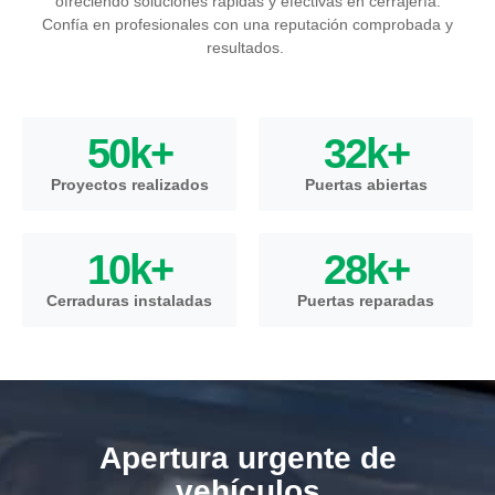
ofreciendo soluciones rápidas y efectivas en cerrajería.
Confía en profesionales con una reputación comprobada y
resultados.
50
k+
32
k+
Proyectos realizados
Puertas abiertas
10
k+
28
k+
Cerraduras instaladas
Puertas reparadas
Apertura urgente de
vehículos