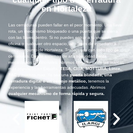
en Hortaleza
Las cerraduras pueden fallar en el peor momento. Una llave
rota, un mecanismo bloqueado o una puerta que se cierra
con las llaves dentro. Si no puedes entrar a tu vivienda,
oficina o cualquier otro espacio, acudimos de inmediato a
cualquier punto de Hortaleza. Trabajamos con todo tipo de
cerraduras. Desde sistemas de alta seguridad hasta
mecanismos tradicionales. Abrimos cerraduras de las marcas
más populares en España:
TESA, CISA, MOTTURA, Lince,
FAC
y muchas más. Ya sea una
puerta blindada, una
cerradura digital o un cerrojo metálico,
tenemos la
experiencia y las herramientas adecuadas. Abrimos
cualquier mecanismo de forma rápida y segura.