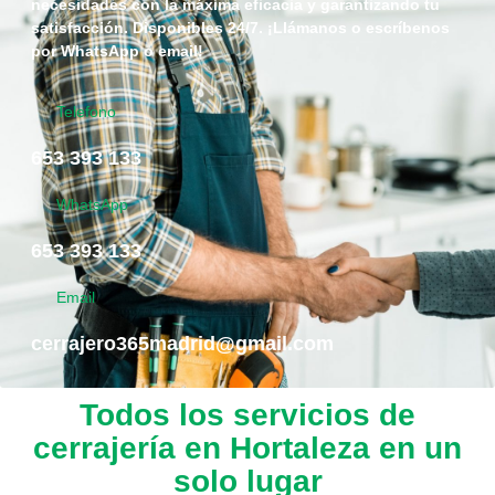
necesidades con la máxima eficacia y garantizando tu
satisfacción. Disponibles 24/7. ¡Llámanos o escríbenos
por WhatsApp o email!
Telefono
653 393 133
WhatsApp
653 393 133
Email
cerrajero365madrid@gmail.com
Todos los servicios de
cerrajería en Hortaleza en un
solo lugar