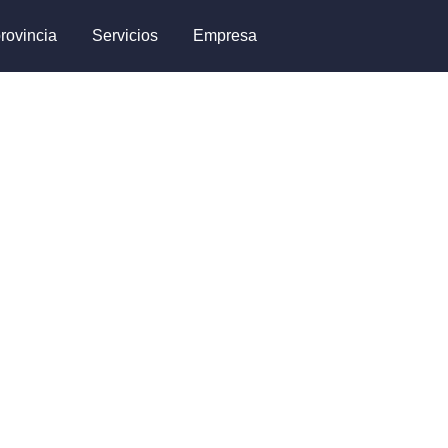
rovincia
Servicios
Empresa
 Apóstol
brir las puertas de tu piso,
 y reparación de cerraduras en
ras. Sin daños. Garantía en
ia 24/7.