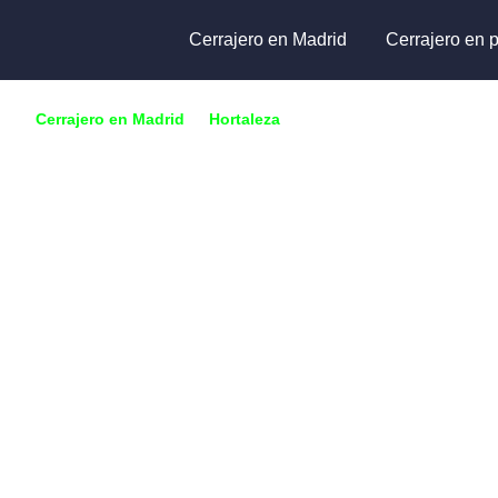
Cerrajero en Madrid
Cerrajero en p
Cerrajero en Madrid
🔑
Hortaleza
🔑
Apóstol Santiago
Cerrajero en
Santiago
¿Has perdido las llaves, roto la cerradura o no puedes a
garaje, coche o caja fuerte en Apóstol Santiago?
Somos cerrajeros profesionales en apertura de puertas
domicilios y locales comerciales. Todo tipo de cerradu
servicios. Servicio de cerrajería urgente o con cita prev