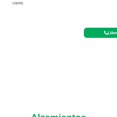
cierre.
o 24/7:
Llám