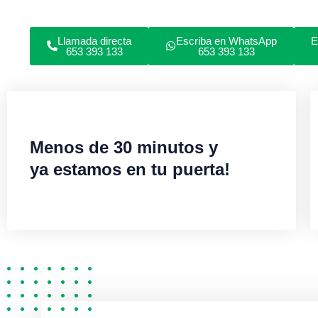
Llamada directa
Escriba en WhatsApp
E
653 393 133
653 393 133
Menos de 30 minutos y
ya estamos en tu puerta!