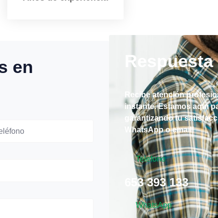
Respuesta 
s en
Recibe atención profesio
instante. Estamos aquí p
garantizando tu satisfac
WhatsApp o email!
Telefono
653 393 133
WhatsApp