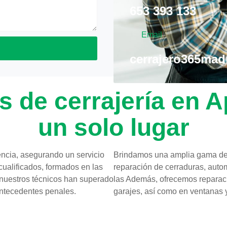
653 393 133
Email
cerrajero365ma
s de cerrajería en 
un solo lugar
ncia, asegurando un servicio
Brindamos una amplia gama de 
cualificados, formados en las
reparación de cerraduras, autom
 nuestros técnicos han superado
las Además, ofrecemos reparació
 antecedentes penales.
garajes, así como en ventanas 