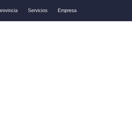
provincia
Servicios
Empresa
de
abrir las puertas de tu piso,