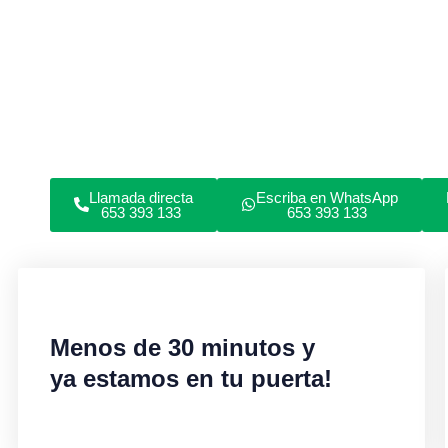
garaje, coche o caja fuerte en Villaviciosa de Odón?
Somos cerrajeros profesionales en apertura de puerta
domicilios y locales comerciales. Todo tipo de cerrad
servicios. Cerrajería urgente o programada 24/7.
Llamada directa
Escriba en WhatsApp
653 393 133
653 393 133
Menos de 30 minutos y
ya estamos en tu puerta!