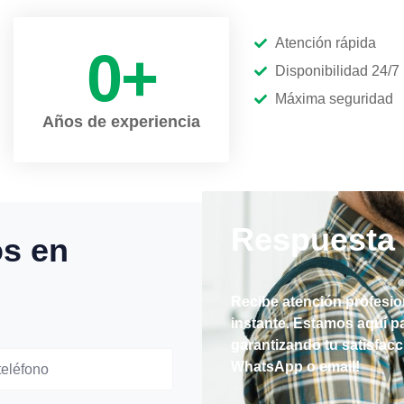
Atención rápida
0
+
Disponibilidad 24/7
Máxima seguridad
Años de experiencia
Respuesta 
s en
Recibe atención profesio
instante. Estamos aquí p
garantizando tu satisfac
WhatsApp o email!