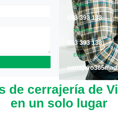
Telefono
653 393 133
WhatsApp
653 393 133
Email
cerrajero365ma
s de cerrajería de V
en un solo lugar