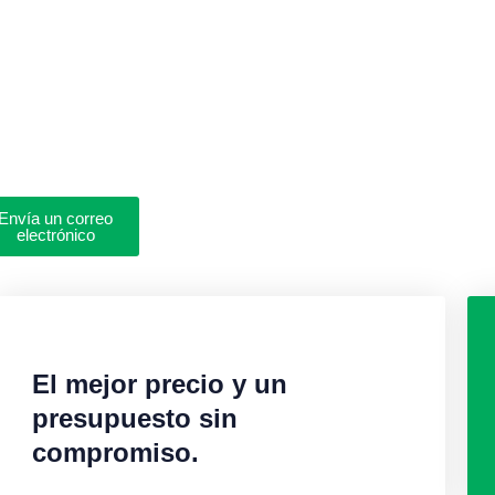
s y reparación de cerraduras en
uras. Sin daños. Garantía en
Envía un correo
electrónico
El mejor precio y un
presupuesto sin
compromiso.