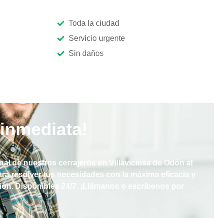
Toda la ciudad
Servicio urgente
Sin daños
inmediata!
nal de nuestros cerrajeros en
Villaviciosa de Odón
al
ara resolver tus necesidades con la máxima eficacia y
ción. Disponibles 24/7. ¡Llámanos o escríbenos por