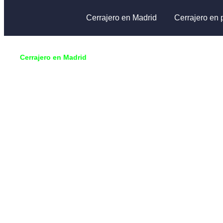
Cerrajero en Madrid
Cerrajero en 
Cerrajero en Madrid
🔑
Villaviciosa de Odón
Cerrajero en
Villaviciosa 
Odón
¿Has perdido las llaves, roto la cerradura o no puedes 