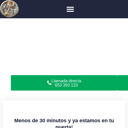
Cerrajero en Madrid
¿Has perdido las llaves, roto la cerradura o no puedes
abrir las puertas de tu piso, garaje, coche o caja fuerte?
Somos cerrajeros profesionales en apertura de puertas y
reparación de cerraduras en domicilios y locales
comerciales. Todo tipo de cerraduras. Sin daños.
Garantía en servicios. Cerrajería urgente o programada
24/7.
Llamada directa
653 393 133
Menos de 30 minutos y ya estamos en tu
puerta!