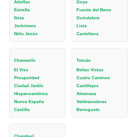
Adelfas
Goya
Estrella
Fuente del Berro
Ibiza
Guindalera
Jerónimos
Lista
Niño Jesús
Castellana
Chamartín
Tetuán
El Viso
Bellas Vistas
Prosperidad
Cuatro Caminos
Ciudad Jardín
Castillejos
Hispanoamérica
Almenara
Nueva España
Valdeacederas
Castilla
Berruguete
Chamberí