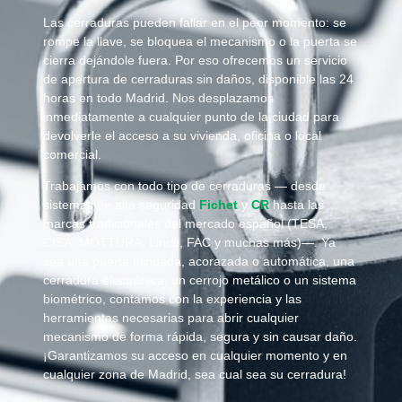
Las cerraduras pueden fallar en el peor momento: se
rompe la llave, se bloquea el mecanismo o la puerta se
cierra dejándole fuera. Por eso ofrecemos un servicio
de apertura de cerraduras sin daños, disponible las 24
horas en todo Madrid. Nos desplazamos
inmediatamente a cualquier punto de la ciudad para
devolverle el acceso a su vivienda, oficina o local
comercial.
Trabajamos con todo tipo de cerraduras — desde
sistemas de alta seguridad
Fichet
y
CR
hasta las
marcas tradicionales del mercado español (TESA,
CISA, MOTTURA, Lince, FAC y muchas más)—. Ya
sea una puerta blindada, acorazada o automática, una
cerradura electrónica, un cerrojo metálico o un sistema
biométrico, contamos con la experiencia y las
herramientas necesarias para abrir cualquier
mecanismo de forma rápida, segura y sin causar daño.
¡Garantizamos su acceso en cualquier momento y en
cualquier zona de Madrid, sea cual sea su cerradura!