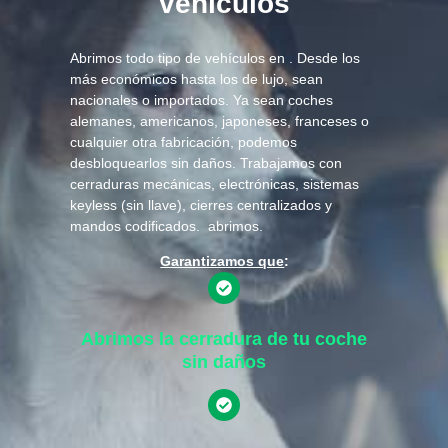
vehículos
Abrimos todo tipo de vehículos en . Desde los
más económicos hasta los de lujo, sean
nacionales o importados. Ya sean coches
alemanes, americanos, japoneses, franceses o
cualquier otra fabricación, podemos
desbloquearlos sin daños. Trabajamos con
cerraduras mecánicas, electrónicas, sistemas
keyless (sin llave), cierres centralizados y
mandos codificados. abrimos.
Garantizamos que
:
Abrimos la cerradura de tu coche
sin daños