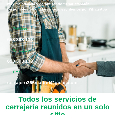
máxima eficacia y garantizando tu satisfacción.
Disponibles 24/7. ¡Llámanos o escríbenos por WhatsApp
o email!
Telefono
653 393 133
WhatsApp
653 393 133
Email
cerrajero365madrid@gmail.com
Todos los servicios de
cerrajería reunidos en un solo
sitio