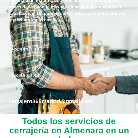
Almenara al instante. Estamos aquí para resolver tus
necesidades con la máxima eficacia y garantizando tu
satisfacción. Disponibles 24/7. ¡Llámanos o escríbenos
por WhatsApp o email!
Telefono
653 393 133
WhatsApp
653 393 133
Email
cerrajero365madrid@gmail.com
Todos los servicios de
cerrajería en Almenara en un