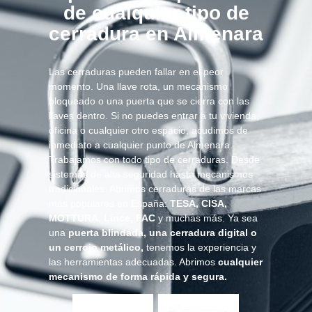
de cualquier tipo de
cerradura en Almenara
Las cerraduras pueden fallar en el peor
momento. Una llave rota, un mecanismo
bloqueado o una puerta que se cierra con las
llaves dentro. Si no puedes entrar a tu vivienda,
oficina o cualquier otro espacio, acudimos de
inmediato a cualquier punto de Almenara.
Trabajamos con todo tipo de cerraduras. Desde
sistemas de alta seguridad hasta mecanismos
tradicionales. Abrimos cerraduras de las marcas
más populares en España:
TESA, CISA,
MOTTURA, Lince, FAC
y muchas más. Ya sea
una
puerta blindada, una cerradura digital o
un cerrojo metálico,
tenemos la experiencia y
las herramientas adecuadas. Abrimos
cualquier
mecanismo de forma rápida y segura.