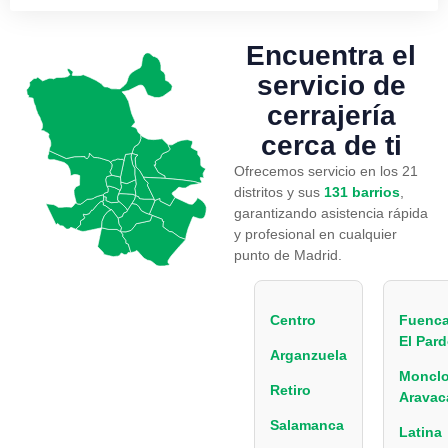
Encuentra el
servicio
de
cerrajería
cerca de ti
Ofrecemos servicio en los 21
distritos y sus
131 barrios
,
garantizando asistencia rápida
y profesional en cualquier
punto de Madrid.
Centro
Fuenca
El Par
Arganzuela
Monclo
Retiro
Aravac
Salamanca
Latina