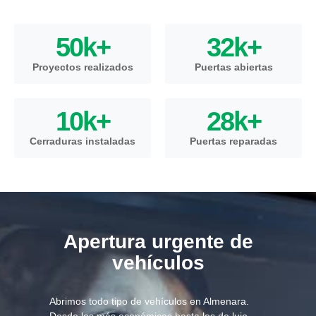
50
k+
32
k+
Proyectos realizados
Puertas abiertas
10
k+
28
k+
Cerraduras instaladas
Puertas reparadas
Apertura urgente de
vehículos
Abrimos todo tipo de vehículos en Almenara.
Desde los más económicos hasta los de lujo,