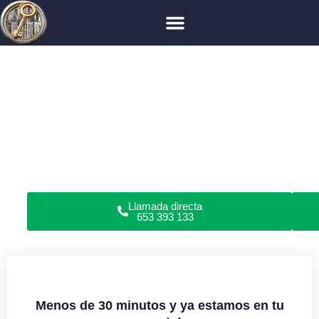
Cerrajero en Madrid
Tetuán
Almenara
Cerrajero en Almenara
¿Has perdido las llaves, roto la cerradura o no puedes
abrir las puertas de tu piso, garaje, coche o caja fuerte
en Almenara?
Somos cerrajeros profesionales en apertura de puertas y
reparación de cerraduras en domicilios y locales
comerciales. Todo tipo de cerraduras. Sin daños.
Garantía en servicios. Servicio de cerrajería urgente o
con cita previa 24/7.
Llamada directa
653 393 133
Menos de 30 minutos y ya estamos en tu