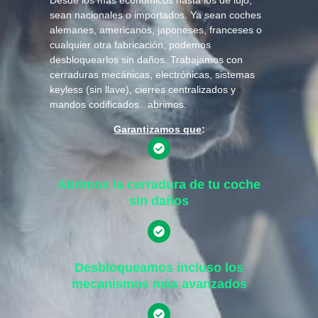
sean nacionales o importados. Ya sean coches
alemanes, americanos, japoneses, franceses o
cualquier otra fabricación, podemos
desbloquearlos sin daños. Trabajamos con
cerraduras mecánicas, electrónicas, sistemas
keyless (sin llave), cierres centralizados y
mandos codificados. abrimos.
Garantizamos que
:
Abrimos la cerradura de tu coche
sin daños
Desbloqueamos incluso los
mecanismos más avanzados