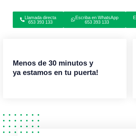
Llamada directa
Escriba en WhatsApp
E
653 393 133
653 393 133
Menos de 30 minutos y
ya estamos en tu puerta!