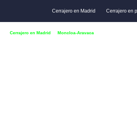
Cerrajero en Madrid
Cerrajero en p
Cerrajero en Madrid
🔑
Moncloa-Aravaca
🔑
Casa de Campo
Cerrajero en
Campo
¿Has perdido las llaves, roto la cerradura o no puedes a
garaje, coche o caja fuerte en Casa de Campo?
Somos cerrajeros profesionales en apertura de puertas
domicilios y locales comerciales. Todo tipo de cerradu
servicios. Servicio de cerrajería urgente o con cita prev