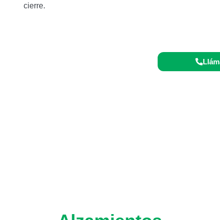
cierre.
o 24/7:
Llám