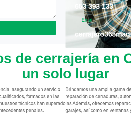
653 393 133
Email
cerrajero365ma
os de cerrajería e
un solo lugar
ncia, asegurando un servicio
Brindamos una amplia gama de
cualificados, formados en las
reparación de cerraduras, autom
 nuestros técnicos han superado
las Además, ofrecemos reparació
 antecedentes penales.
garajes, así como en ventanas 