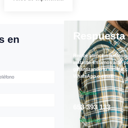
Respuesta 
s en
Recibe atención profesio
instante. Estamos aquí p
garantizando tu satisfac
WhatsApp o email!
Telefono
653 393 133
WhatsApp