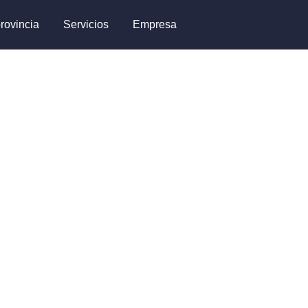
rovincia
Servicios
Empresa
 Casa de
brir las puertas de tu piso,
 y reparación de cerraduras en
ras. Sin daños. Garantía en
ia 24/7.