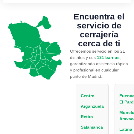
Encuentra el
servicio
de
cerrajería
cerca de ti
Ofrecemos servicio en los 21
distritos y sus
131 barrios
,
garantizando asistencia rápida
y profesional en cualquier
punto de Madrid.
Centro
Fuenca
El Par
Arganzuela
Monclo
Retiro
Aravac
Salamanca
Latina