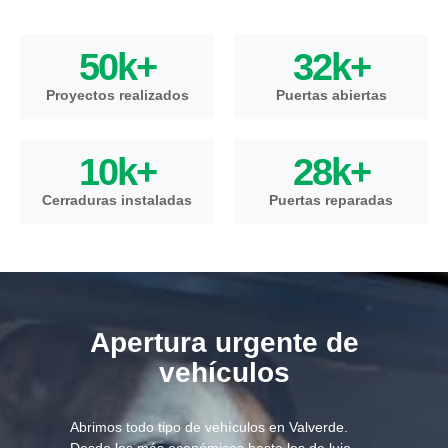
50
k+
32
k+
Proyectos realizados
Puertas abiertas
10
k+
28
k+
Cerraduras instaladas
Puertas reparadas
Apertura urgente de
vehículos
Abrimos todo tipo de vehículos en Valverde.
Desde los más económicos hasta los de lujo,