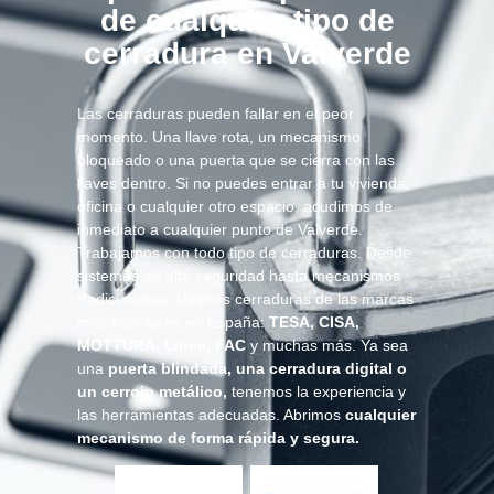
de cualquier tipo de
cerradura en Valverde
Las cerraduras pueden fallar en el peor
momento. Una llave rota, un mecanismo
bloqueado o una puerta que se cierra con las
llaves dentro. Si no puedes entrar a tu vivienda,
oficina o cualquier otro espacio, acudimos de
inmediato a cualquier punto de Valverde.
Trabajamos con todo tipo de cerraduras. Desde
sistemas de alta seguridad hasta mecanismos
tradicionales. Abrimos cerraduras de las marcas
más populares en España:
TESA, CISA,
MOTTURA, Lince, FAC
y muchas más. Ya sea
una
puerta blindada, una cerradura digital o
un cerrojo metálico,
tenemos la experiencia y
las herramientas adecuadas. Abrimos
cualquier
mecanismo de forma rápida y segura.