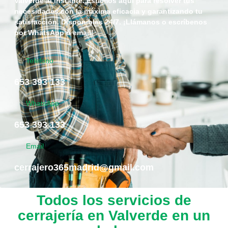
Valverde al instante. Estamos aquí para resolver tus
necesidades con la máxima eficacia y garantizando tu
satisfacción. Disponibles 24/7. ¡Llámanos o escríbenos
por WhatsApp o email!
Telefono
653 393 133
WhatsApp
653 393 133
Email
cerrajero365madrid@gmail.com
Todos los servicios de
cerrajería en Valverde en un