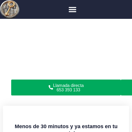
Cerrajero en Madrid
Fuencarral-El Pardo
Valverde
Cerrajero en Valverde
¿Has perdido las llaves, roto la cerradura o no puedes
abrir las puertas de tu piso, garaje, coche o caja fuerte
en Valverde?
Somos cerrajeros profesionales en apertura de puertas y
reparación de cerraduras en domicilios y locales
comerciales. Todo tipo de cerraduras. Sin daños.
Garantía en servicios. Servicio de cerrajería urgente o
con cita previa 24/7.
Llamada directa
653 393 133
Menos de 30 minutos y ya estamos en tu