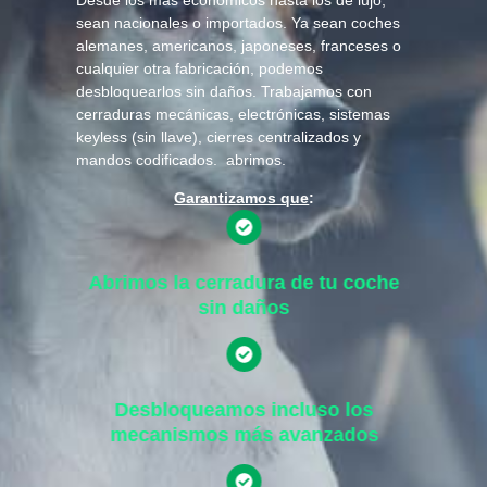
sean nacionales o importados. Ya sean coches
alemanes, americanos, japoneses, franceses o
cualquier otra fabricación, podemos
desbloquearlos sin daños. Trabajamos con
cerraduras mecánicas, electrónicas, sistemas
keyless (sin llave), cierres centralizados y
mandos codificados. abrimos.
Garantizamos que
:
Abrimos la cerradura de tu coche
sin daños
Desbloqueamos incluso los
mecanismos más avanzados