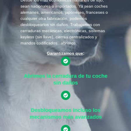
sean nacionales o importados. Ya sean coches
alemanes, americanos, japoneses, franceses o
cualquier otra fabricación, podemos
desbloquearlos sin daños. Trabajamos con
cerraduras mecánicas, electrónicas, sistemas
keyless (sin llave), cierres centralizados y
mandos codificados. abrimos.
Garantizamos que
:
Abrimos la cerradura de tu coche
sin daños
Desbloqueamos incluso los
mecanismos más avanzados