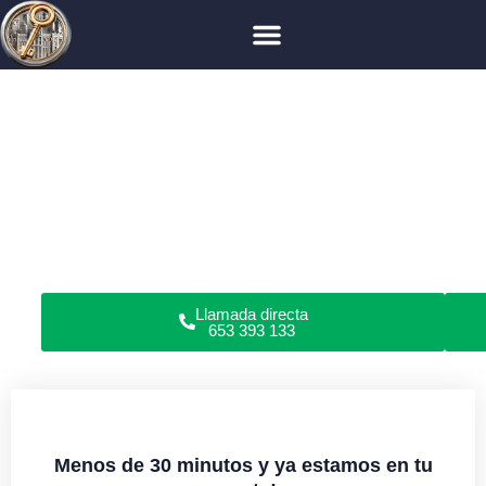
Cerrajero en Madrid
Arganzuela
Atocha
Cerrajero en Atocha
¿Has perdido las llaves, roto la cerradura o no puedes
abrir las puertas de tu piso, garaje, coche o caja fuerte
en Atocha?
Somos cerrajeros profesionales en apertura de puertas y
reparación de cerraduras en domicilios y locales
comerciales. Todo tipo de cerraduras. Sin daños.
Garantía en servicios. Servicio de cerrajería urgente o
con cita previa 24/7.
Llamada directa
653 393 133
Menos de 30 minutos y ya estamos en tu