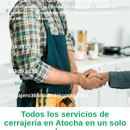
Atocha al instante. Estamos aquí para resolver tus
necesidades con la máxima eficacia y garantizando tu
satisfacción. Disponibles 24/7. ¡Llámanos o escríbenos
por WhatsApp o email!
Telefono
653 393 133
WhatsApp
653 393 133
Email
cerrajero365madrid@gmail.com
Todos los servicios de
cerrajería en Atocha en un solo