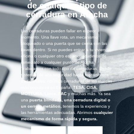
de cualquier tipo de
cerradura en Atocha
Las cerraduras pueden fallar en el peor
momento. Una llave rota, un mecanismo
bloqueado o una puerta que se cierra con las
llaves dentro. Si no puedes entrar a tu vivienda,
oficina o cualquier otro espacio, acudimos de
inmediato a cualquier punto de Atocha.
Trabajamos con todo tipo de cerraduras. Desde
sistemas de alta seguridad hasta mecanismos
tradicionales. Abrimos cerraduras de las marcas
más populares en España:
TESA, CISA,
MOTTURA, Lince, FAC
y muchas más. Ya sea
una
puerta blindada, una cerradura digital o
un cerrojo metálico,
tenemos la experiencia y
las herramientas adecuadas. Abrimos
cualquier
mecanismo de forma rápida y segura.