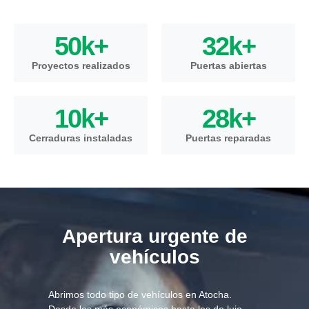
50
k+
32
k+
Proyectos realizados
Puertas abiertas
10
k+
28
k+
Cerraduras instaladas
Puertas reparadas
Apertura urgente de
vehículos
Abrimos todo tipo de vehículos en Atocha.
Desde los más económicos hasta los de lujo,