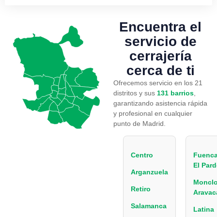
Encuentra el
servicio
de
cerrajería
cerca de ti
Ofrecemos servicio en los 21
distritos y sus
131 barrios
,
garantizando asistencia rápida
y profesional en cualquier
punto de Madrid.
Centro
Fuenca
El Par
Arganzuela
Monclo
Retiro
Aravac
Salamanca
Latina