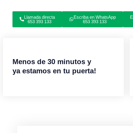
Llamada directa
Escriba en WhatsApp
E
653 393 133
653 393 133
Menos de 30 minutos y
ya estamos en tu puerta!