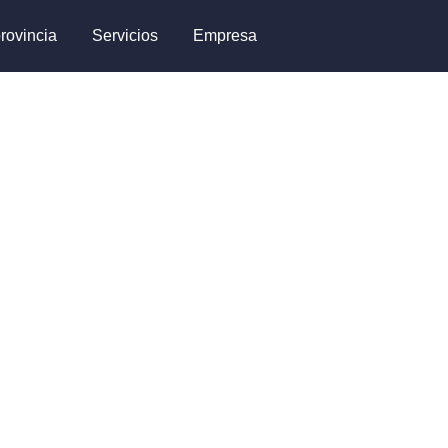
rovincia
Servicios
Empresa
brir las puertas de tu piso,
 y reparación de cerraduras en
ras. Sin daños. Garantía en
ia 24/7.