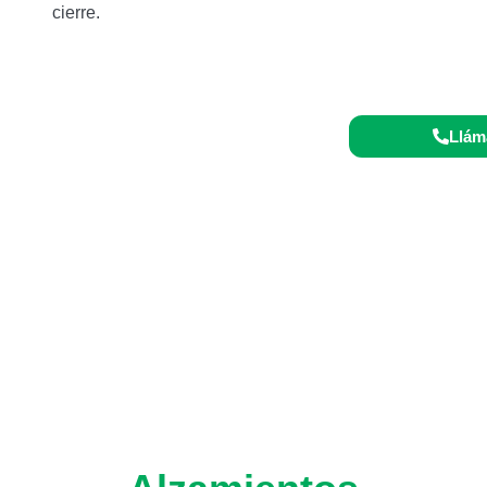
cierre.
o 24/7:
Llám