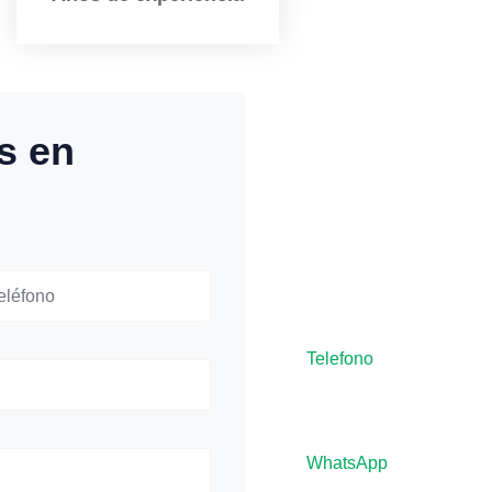
Respuesta 
s en
Recibe atención profesion
Estamos aquí para resolv
garantizando tu satisfac
WhatsApp o email!
Telefono
653 393 133
WhatsApp