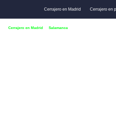
Cerrajero en Madrid
Cerrajero en p
Cerrajero en Madrid
🔑
Salamanca
🔑
Valdemarín
Cerrajero en
Valdemarín
¿Has perdido las llaves, roto la cerradura o no puedes a
garaje, coche o caja fuerte en Valdemarín?
Somos cerrajeros profesionales en apertura de puertas
domicilios y locales comerciales. Todo tipo de cerradu
servicios. Servicio de cerrajería urgente o con cita prev