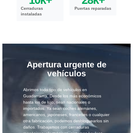
Cerraduras
Puertas reparadas
instaladas
Apertura urgente de
vehículos
Abrimos todo tipo de vehículos en
Guadarrama. Desde los más económicos
hasta los de lujo, sean nacionales o
importados. Ya sean coches alemanes,
americanos, japoneses, franceses o cualquier
otra fabricación, podemos desbloquearlos sin
daños. Trabajamos con cerraduras