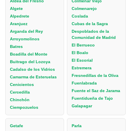
Aldea del Fresno
Colmenar Viejo
Algete
Colmenarejo
Alpedrete
Coslada
Aranjuez
Cubas de la Sagra
Arganda del Rey
Despoblados de la
Comunidad de Madrid
Arroyomolinos
El Berrueco
Batres
El Boalo
Boadilla del Monte
El Escorial
Buitrago del Lozoya
Estremera
Cadalso de los Vidrios
Fresnedillas de la Oliva
Camarma de Esteruelas
Fuenlabrada
Cenicientos
Fuente el Saz de Jarama
Cercedilla
Fuentidueña de Tajo
Chinchón
Galapagar
Ciempozuelos
Getafe
Parla