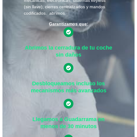
mecánicas, electrónicas, sistemas keyless
(sin llave), cierres centralizados y mandos
codificados. abrimos.
Garantizamos que
:
Abrimos la cerradura de tu coche
sin daños
Desbloqueamos incluso los
mecanismos más avanzados
Llegamos a Guadarrama en
menos de 30 minutos