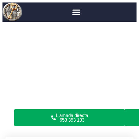
Cerrajero en Madrid
Guadarrama
Cerrajero en
Guadarrama
¿Has perdido las llaves, roto la cerradura o no puedes
abrir las puertas de tu piso, garaje, coche o caja fuerte
en Guadarrama?
Somos cerrajeros profesionales en apertura de puertas
y reparación de cerraduras en domicilios y locales
comerciales. Todo tipo de cerraduras. Sin daños.
Garantía en servicios. Cerrajería urgente o programada
24/7.
Llamada directa
653 393 133