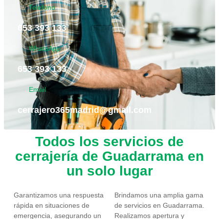
Telefono
653 393 133
WhatsApp
653 393 133
Email
cerrajero365madrid@gmail.com
Todos los servicios de
cerrajería de Guadarrama en
un solo lugar
Garantizamos una respuesta
Brindamos una amplia gama
rápida en situaciones de
de servicios en Guadarrama.
emergencia, asegurando un
Realizamos apertura y