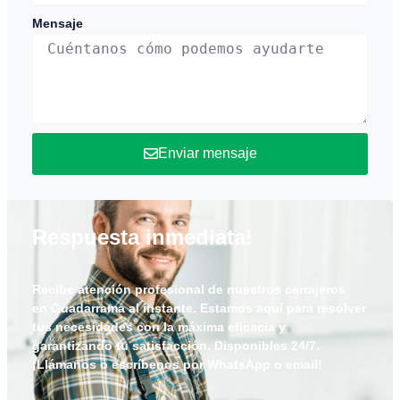
Mensaje
Enviar mensaje
Respuesta inmediata!
Recibe atención profesional de nuestros cerrajeros
en
Guadarrama
al instante. Estamos aquí para resolver
tus necesidades con la máxima eficacia y
garantizando tu satisfacción. Disponibles 24/7.
¡Llámanos o escríbenos por WhatsApp o email!