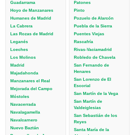
Guadarrama
Patones
Hoyo de Manzanares
Pinto
Humanes de Madrid
Pozuelo de Alarcón
La Cabrera
Puebla de la Sierra
Las Rozas de Madrid
Puentes Viejas
Leganés
Rascafría
Loeches
Rivas-Vaciamadrid
Los Molinos
Robledo de Chavela
Madrid
San Fernando de
Henares
Majadahonda
San Lorenzo de El
Manzanares el Real
Escorial
Mejorada del Campo
San Martín de la Vega
Móstoles
San Martín de
Navacerrada
Valdeiglesias
Navalagamella
San Sebastián de los
Navalcarnero
Reyes
Nuevo Baztán
Santa María de la