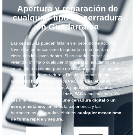
Apertura y reparación de
cualquier tipo de cerradura
en Guadarrama
Las cerraduras pueden fallar en el peor momento. Una
llave rota, un mecanismo bloqueado o una puerta que se
cierra con las llaves dentro. Si no puedes entrar a tu
vivienda, oficina o cualquier otro espacio, acudimos de
inmediato a cualquier punto de Guadarrama. Trabajamos
con todo tipo de cerraduras. Desde sistemas de alta
seguridad hasta mecanismos tradicionales. Abrimos
cerraduras de las marcas más populares en España:
TESA, CISA, MOTTURA, Lince, FAC
y muchas más. Ya
sea una
puerta blindada, una cerradura digital o un
cerrojo metálico,
tenemos la experiencia y las
herramientas adecuadas. Abrimos
cualquier mecanismo
de forma rápida y segura.